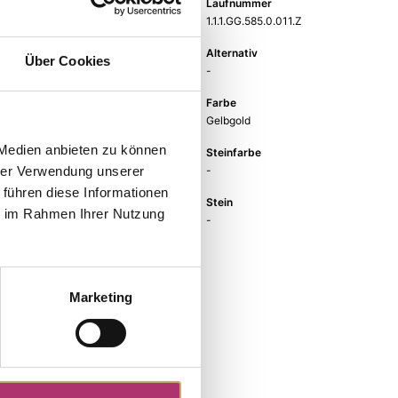
Gewicht
Laufnummer
-
1.1.1.GG.585.0.011.Z
EAN
Alternativ
Über Cookies
9010595727207
-
Feingehalt
Farbe
585
Gelbgold
 Medien anbieten zu können
Größe
Steinfarbe
6 mm
-
hrer Verwendung unserer
 führen diese Informationen
Steinart
Stein
ie im Rahmen Ihrer Nutzung
-
-
Marketing