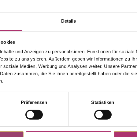
Details
Cookies
nhalte und Anzeigen zu personalisieren, Funktionen für soziale
Website zu analysieren. Außerdem geben wir Informationen zu I
r soziale Medien, Werbung und Analysen weiter. Unsere Partner
 Daten zusammen, die Sie ihnen bereitgestellt haben oder die s
n.
Weitere Stücke aus dieser Kollektion entdecken.
Präferenzen
Statistiken