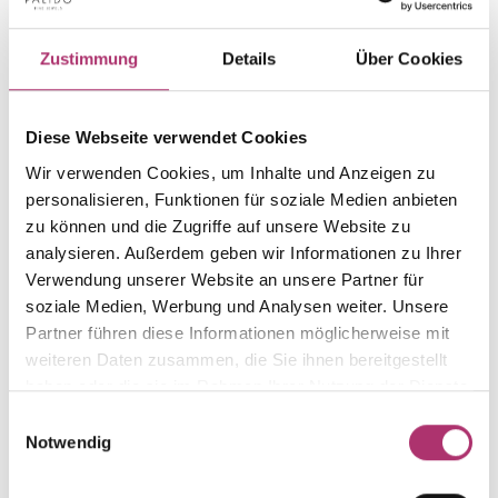
PRODUKTINFORMATIONEN
PRODUKTBESCHREIBUNG
Zustimmung
Details
Über Cookies
Artikelgruppe
Material
Anhänger
Gold
Diese Webseite verwendet Cookies
Gewicht
Laufnummer
-
1.15.5399.GG.585.0.0
Wir verwenden Cookies, um Inhalte und Anzeigen zu
personalisieren, Funktionen für soziale Medien anbieten
EAN
Alternativ
9010595648137
-
zu können und die Zugriffe auf unsere Website zu
analysieren. Außerdem geben wir Informationen zu Ihrer
Feingehalt
Farbe
Verwendung unserer Website an unsere Partner für
585
Gelbgold
soziale Medien, Werbung und Analysen weiter. Unsere
Größe
Steinfarbe
Partner führen diese Informationen möglicherweise mit
-
-
weiteren Daten zusammen, die Sie ihnen bereitgestellt
haben oder die sie im Rahmen Ihrer Nutzung der Dienste
Steinart
Stein
-
-
gesammelt haben.
Einwilligungsauswahl
Notwendig