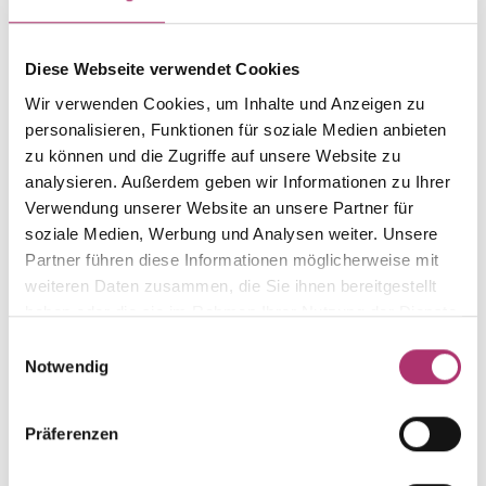
Artikelgruppe
Material
Anhänger Engel
Gold
Gewicht
Laufnummer
Diese Webseite verwendet Cookies
-
1.3.178.WG.585.201.029.0.1
Wir verwenden Cookies, um Inhalte und Anzeigen zu
EAN
Alternativ
personalisieren, Funktionen für soziale Medien anbieten
9010595789861
-
zu können und die Zugriffe auf unsere Website zu
analysieren. Außerdem geben wir Informationen zu Ihrer
Feingehalt
Farbe
Verwendung unserer Website an unsere Partner für
585
Weißgold
soziale Medien, Werbung und Analysen weiter. Unsere
Größe
Rückseite
Partner führen diese Informationen möglicherweise mit
10 mm
-
weiteren Daten zusammen, die Sie ihnen bereitgestellt
haben oder die sie im Rahmen Ihrer Nutzung der Dienste
gesammelt haben.
Einwilligungsauswahl
Notwendig
Weitere Stücke aus dieser Kollektion entdecken.
Präferenzen