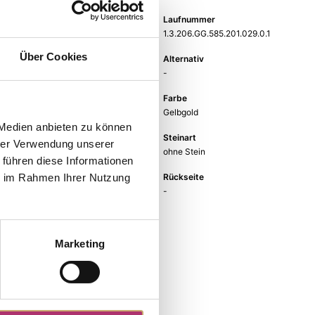
Gewicht
Laufnummer
-
1.3.206.GG.585.201.029.0.1
Über Cookies
EAN
Alternativ
9010595781650
-
Feingehalt
Farbe
585
Gelbgold
 Medien anbieten zu können
Steinfarbe
Steinart
hrer Verwendung unserer
ohne Stein
ohne Stein
 führen diese Informationen
Stein
Rückseite
ie im Rahmen Ihrer Nutzung
Engel: Lümmel
-
Marketing