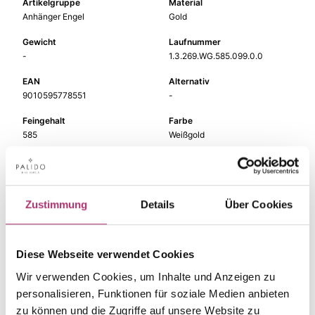
Artikelgruppe
Material
Anhänger Engel
Gold
Gewicht
Laufnummer
-
1.3.269.WG.585.099.0.0
EAN
Alternativ
9010595778551
-
Feingehalt
Farbe
585
Weißgold
Steinfarbe
Steinart
weiß
Zirkonia
Stein
Rückseite
Zustimmung
Details
Über Cookies
Zirkonia weiss
-
Größe
-
Diese Webseite verwendet Cookies
Wir verwenden Cookies, um Inhalte und Anzeigen zu
personalisieren, Funktionen für soziale Medien anbieten
zu können und die Zugriffe auf unsere Website zu