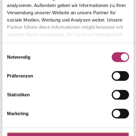
analysieren. Außerdem geben wir Informationen zu Ihrer
Die passenden Stücke
Verwendung unserer Website an unsere Partner für
soziale Medien, Werbung und Analysen weiter. Unsere
aus der Kollektion.
Partner führen diese Informationen möglicherweise mit
weiteren Daten zusammen, die Sie ihnen bereitgestellt
haben oder die sie im Rahmen Ihrer Nutzung der Dienste
gesammelt haben.
Einwilligungsauswahl
Notwendig
Anhänger Symbol · C306-008
Elements Gold · Anhänger Symbol · Gelbgold 585 ·
Pferd rhodiniert
Präferenzen
UVP
:
€ 173,00
Statistiken
Kreuz · C301-123/W
Grundkollektion · Kreuz · Weißgold 585 · Brillant
Marketing
0,01ct H/SI
UVP
:
€ 180,00