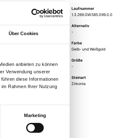
Gewicht
Laufnummer
-
1.3.269.GW.585.099.0.0
EAN
Alternativ
9010595778520
-
Über Cookies
Feingehalt
Farbe
585
Gelb- und Weißgold
Rückseite
Größe
 Medien anbieten zu können
-
-
hrer Verwendung unserer
Steinfarbe
Steinart
 führen diese Informationen
weiß
Zirkonia
ie im Rahmen Ihrer Nutzung
Stein
Zirkonia weiss
Marketing