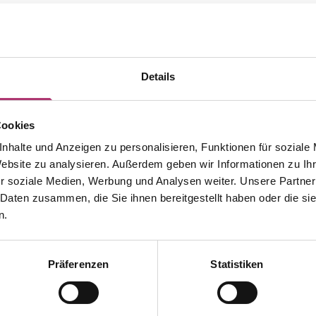
Details
Cookies
nhalte und Anzeigen zu personalisieren, Funktionen für soziale
Website zu analysieren. Außerdem geben wir Informationen zu I
r soziale Medien, Werbung und Analysen weiter. Unsere Partner
 Daten zusammen, die Sie ihnen bereitgestellt haben oder die s
n.
Präferenzen
Statistiken
Weitere Stücke aus dieser Kollektion entdecken.