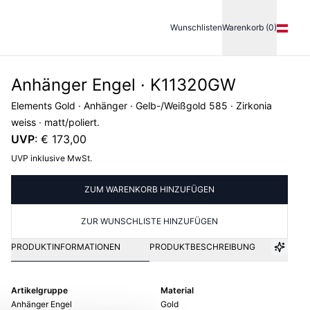
Wunschlisten
Warenkorb (0)
Anhänger Engel · K11320GW
Elements Gold · Anhänger · Gelb-/Weißgold 585 · Zirkonia
weiss · matt/poliert.
UVP
:
€ 173,00
UVP inklusive MwSt.
ZUM WARENKORB HINZUFÜGEN
ZUR WUNSCHLISTE HINZUFÜGEN
PRODUKTINFORMATIONEN
PRODUKTBESCHREIBUNG
Artikelgruppe
Material
Anhänger Engel
Gold