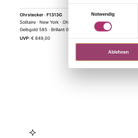
Einwilligungsauswahl
Notwendig
Ohrstecker · F1313G
Ring · F13
Nicht au
Solitaire · New York · Ohrschmuck ·
Solitaire · 
Gelbgold 585 · Brillant 0,25ct H/SI
Brillant 0,2
UVP
:
€ 849,00
Ablehnen