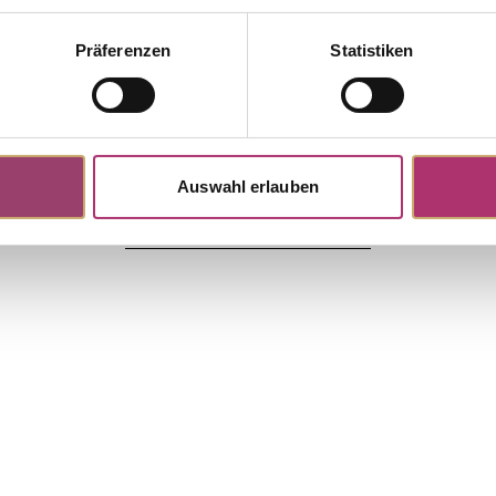
Präferenzen
Statistiken
14G
f Lager
New York · Ring · Gelbgold 585 ·
5ct H/SI
Auswahl erlauben
Weitere Stücke entdecken.