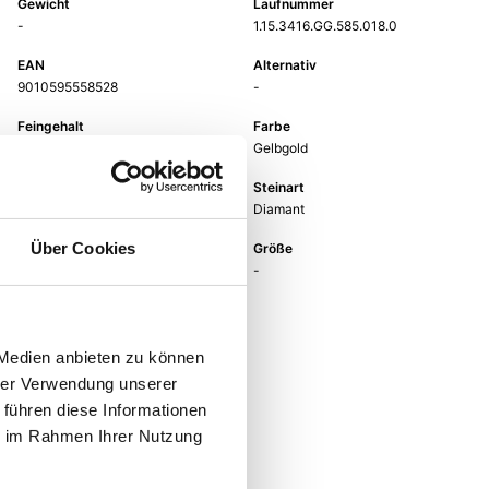
Gewicht
Laufnummer
-
1.15.3416.GG.585.018.0
EAN
Alternativ
9010595558528
-
Feingehalt
Farbe
585
Gelbgold
Steinfarbe
Steinart
weiß
Diamant
Über Cookies
Stein
Größe
Brill.
-
 Medien anbieten zu können
hrer Verwendung unserer
 führen diese Informationen
ie im Rahmen Ihrer Nutzung