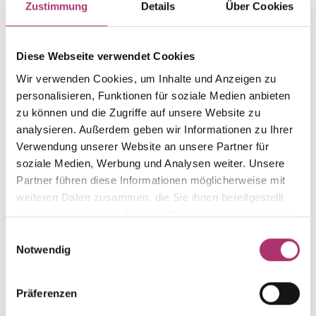
Zustimmung
Details
Über Cookies
Gewicht
Laufnummer
-
1.15.4452.RG.585.018.0
Diese Webseite verwendet Cookies
EAN
Feingehalt
Wir verwenden Cookies, um Inhalte und Anzeigen zu
9010595553073
585
personalisieren, Funktionen für soziale Medien anbieten
Farbe
Alternativ
zu können und die Zugriffe auf unsere Website zu
Rotgold
-
analysieren. Außerdem geben wir Informationen zu Ihrer
Steinfarbe
Steinart
Verwendung unserer Website an unsere Partner für
weiß
Diamant
soziale Medien, Werbung und Analysen weiter. Unsere
Partner führen diese Informationen möglicherweise mit
Stein
Größe
weiteren Daten zusammen, die Sie ihnen bereitgestellt
Brill.
-
haben oder die sie im Rahmen Ihrer Nutzung der Dienste
gesammelt haben.
Einwilligungsauswahl
Notwendig
Weitere Stücke entdecken.
Präferenzen