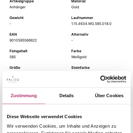
Artikelgruppe
Material
Anhänger
Gold
Gewicht
Laufnummer
-
1.15.4634.WG.585.018.0
EAN
Alternativ
9010595566622
-
Feingehalt
Farbe
585
Weißgold
Größe
Steinfarbe
-
weiß
Steinart
Stein
Diamant
Brill.
Zustimmung
Details
Über Cookies
Diese Webseite verwendet Cookies
Die passenden Stücke
Wir verwenden Cookies, um Inhalte und Anzeigen zu