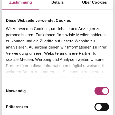
Zustimmung
Details
Über Cookies
Gewicht
Laufnummer
-
1.5.48.RW.585.099.0
Diese Webseite verwendet Cookies
EAN
Alternativ
Wir verwenden Cookies, um Inhalte und Anzeigen zu
9010595724688
-
personalisieren, Funktionen für soziale Medien anbieten
Feingehalt
Farbe
zu können und die Zugriffe auf unsere Website zu
585
Rot- und Weißgold
analysieren. Außerdem geben wir Informationen zu Ihrer
Steinfarbe
Steinart
Verwendung unserer Website an unsere Partner für
weiß
Zirkonia
soziale Medien, Werbung und Analysen weiter. Unsere
Partner führen diese Informationen möglicherweise mit
Stein
Größe
weiteren Daten zusammen, die Sie ihnen bereitgestellt
Zirkonia weiss
-
haben oder die sie im Rahmen Ihrer Nutzung der Dienste
gesammelt haben.
Einwilligungsauswahl
Notwendig
Weitere Stücke entdecken.
Präferenzen