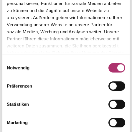
personalisieren, Funktionen für soziale Medien anbieten
zu können und die Zugriffe auf unsere Website zu
analysieren. Außerdem geben wir Informationen zu Ihrer
Verwendung unserer Website an unsere Partner für
Ohrstecker · K11236G
Nicht auf Lager
soziale Medien, Werbung und Analysen weiter. Unsere
First Love · Ohrschmuck · Gelbgold 585 · Brillant
Partner führen diese Informationen möglicherweise mit
0,06ct H/P
weiteren Daten zusammen, die Sie ihnen bereitgestellt
haben oder die sie im Rahmen Ihrer Nutzung der Dienste
gesammelt haben.
Ring · K11235
Einwilligungsauswahl
First Love · Ring · Weißgold 585 · Brillant 0,04ct
Notwendig
H/P
UVP
:
€ 546,00
Präferenzen
Ring · K11235G
Statistiken
Nicht auf Lager
First Love · Ring · Gelbgold 585 · Brillant 0,04ct
H/P
Marketing