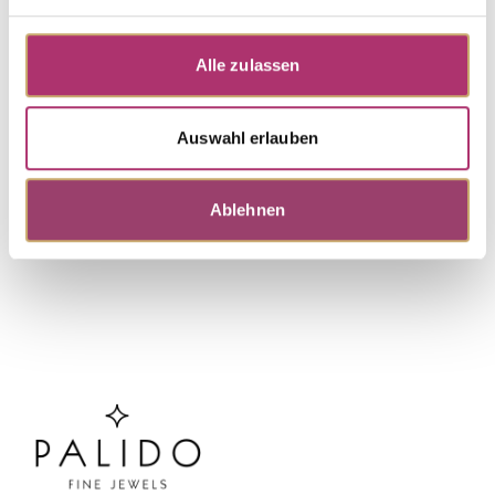
Ring · K11235R
First Love · Ring · Rotgold 585 · Brillant 0,04ct H/P
Alle zulassen
UVP
:
€ 527,00
Auswahl erlauben
Weitere Stücke entdecken.
Ablehnen