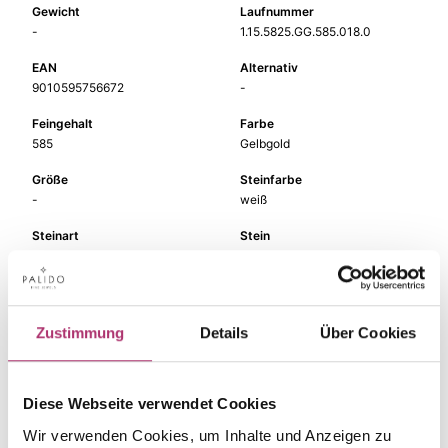
Gewicht
Laufnummer
-
1.15.5825.GG.585.018.0
EAN
Alternativ
9010595756672
-
Feingehalt
Farbe
585
Gelbgold
Größe
Steinfarbe
-
weiß
Steinart
Stein
Diamant
Brill.
Zustimmung
Details
Über Cookies
Die passenden Stücke
Diese Webseite verwendet Cookies
aus der Kollektion.
Wir verwenden Cookies, um Inhalte und Anzeigen zu