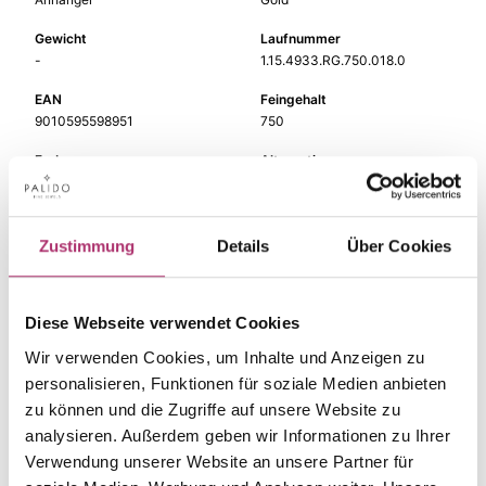
Gewicht
Laufnummer
-
1.15.4933.RG.750.018.0
EAN
Feingehalt
9010595598951
750
Farbe
Alternativ
Rotgold
-
Steinfarbe
Steinart
weiß
Diamant
Zustimmung
Details
Über Cookies
Stein
Größe
Brill.
-
Diese Webseite verwendet Cookies
Wir verwenden Cookies, um Inhalte und Anzeigen zu
personalisieren, Funktionen für soziale Medien anbieten
zu können und die Zugriffe auf unsere Website zu
Die passenden Stücke
analysieren. Außerdem geben wir Informationen zu Ihrer
Verwendung unserer Website an unsere Partner für