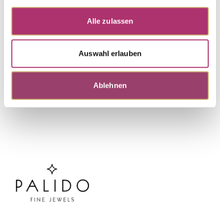
Ring · S4740
Nicht auf Lager
Joy · Ring · Weißgold 750 · Brillant 0,07ct H/SI
Alle zulassen
Auswahl erlauben
Weitere Stücke entdecken.
Ablehnen