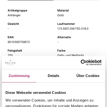
Artikelgruppe
Material
Anhänger
Gold
Gewicht
Laufnummer
-
1.15.5921.GW.750.018.0
EAN
Alternativ
9010595759673
-
Feingehalt
Farbe
750
Gelb- und Weißgold
Größe
Steinfarbe
-
weiß
Zustimmung
Details
Über Cookies
Steinart
Stein
Diamant
Brill.
Diese Webseite verwendet Cookies
Wir verwenden Cookies, um Inhalte und Anzeigen zu
personalisieren, Funktionen für soziale Medien anbieten