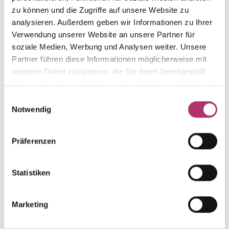
Die passenden Stücke
zu können und die Zugriffe auf unsere Website zu
analysieren. Außerdem geben wir Informationen zu Ihrer
aus der Kollektion.
Verwendung unserer Website an unsere Partner für
soziale Medien, Werbung und Analysen weiter. Unsere
Partner führen diese Informationen möglicherweise mit
weiteren Daten zusammen, die Sie ihnen bereitgestellt
haben oder die sie im Rahmen Ihrer Nutzung der Dienste
Ring · S4740/R
Nicht auf Lager
gesammelt haben.
Einwilligungsauswahl
Joy · Ring · Rotgold 750 · Brillant 0,07ct H/SI
Notwendig
Ring · S4741
Präferenzen
Nicht auf Lager
Joy · Ring · Weißgold 750 · Brillant 0,17ct H/SI
Statistiken
Ring · S4740/G
Nicht auf Lager
Joy · Ring · Gelbgold 750 · Brillant 0,07ct H/SI
Marketing