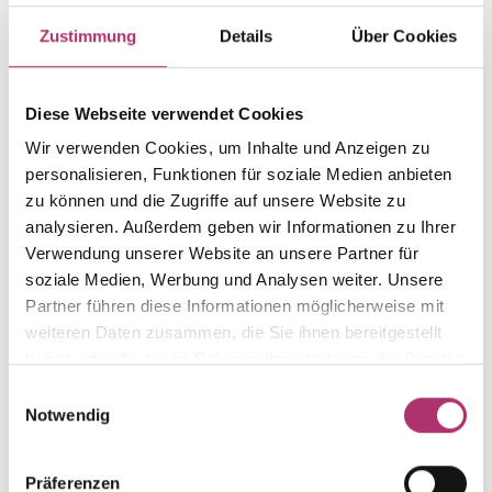
PRODUKTINFORMATIONEN
PRODUKTBESCHREIBUNG
Zustimmung
Details
Über Cookies
Artikelgruppe
Material
Anhänger
Gold
Diese Webseite verwendet Cookies
Gewicht
Laufnummer
Wir verwenden Cookies, um Inhalte und Anzeigen zu
-
1.15.5667.WG.750.054.0
personalisieren, Funktionen für soziale Medien anbieten
EAN
Alternativ
zu können und die Zugriffe auf unsere Website zu
9010595707070
-
analysieren. Außerdem geben wir Informationen zu Ihrer
Verwendung unserer Website an unsere Partner für
Feingehalt
Farbe
soziale Medien, Werbung und Analysen weiter. Unsere
750
Weißgold
Partner führen diese Informationen möglicherweise mit
Größe
Steinfarbe
weiteren Daten zusammen, die Sie ihnen bereitgestellt
-
blau
haben oder die sie im Rahmen Ihrer Nutzung der Dienste
Steinart
Stein
gesammelt haben.
Einwilligungsauswahl
Farbstein
Saphir
Notwendig
Präferenzen