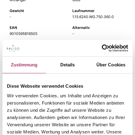
Gewicht
Laufnummer
-
1.15.6240.WG.750.360.0
EAN
Alternativ
9010595816505
-
Feingehalt
Farbe
750
Weißgold
Steinfarbe
Steinart
Zustimmung
Details
Über Cookies
blau
Farbstein
Stein
Größe
Topas LB
-
Diese Webseite verwendet Cookies
Wir verwenden Cookies, um Inhalte und Anzeigen zu
personalisieren, Funktionen für soziale Medien anbieten
zu können und die Zugriffe auf unsere Website zu
analysieren. Außerdem geben wir Informationen zu Ihrer
Die passenden Stücke
Verwendung unserer Website an unsere Partner für
soziale Medien, Werbung und Analysen weiter. Unsere