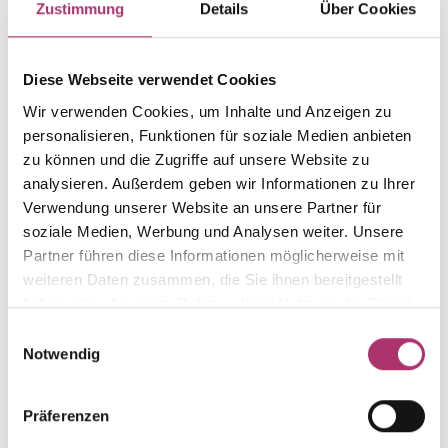
Zustimmung
Details
Über Cookies
Gewicht
Laufnummer
-
1.15.5591.RG.750.051.0
Diese Webseite verwendet Cookies
EAN
Alternativ
Wir verwenden Cookies, um Inhalte und Anzeigen zu
9010595691522
-
personalisieren, Funktionen für soziale Medien anbieten
Feingehalt
Farbe
zu können und die Zugriffe auf unsere Website zu
750
Rotgold
analysieren. Außerdem geben wir Informationen zu Ihrer
Steinfarbe
Steinart
Verwendung unserer Website an unsere Partner für
rosa
Farbstein
soziale Medien, Werbung und Analysen weiter. Unsere
Partner führen diese Informationen möglicherweise mit
Stein
Größe
weiteren Daten zusammen, die Sie ihnen bereitgestellt
Rosenqu.
-
haben oder die sie im Rahmen Ihrer Nutzung der Dienste
gesammelt haben.
Einwilligungsauswahl
Notwendig
Weitere Stücke entdecken.
Präferenzen