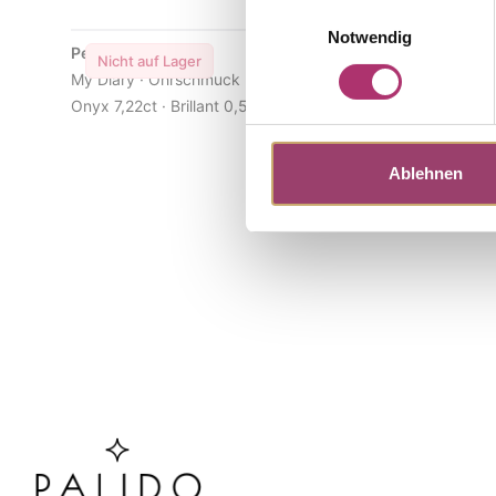
Einwilligungsauswahl
Notwendig
Pendel · S5173W
Nicht auf Lager
My Diary · Ohrschmuck · Weißgold 750 ·
Onyx 7,22ct · Brillant 0,58ct F/VS
Ablehnen