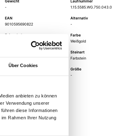
Gewicht
Laufnummer
-
1.15.5585.WG.750.043.0
EAN
Alternativ
9010595690822
-
Feingehalt
Farbe
750
Weißgold
Steinfarbe
Steinart
schwarz/grau
Farbstein
Über Cookies
Stein
Größe
Onyx
-
 Medien anbieten zu können
hrer Verwendung unserer
 führen diese Informationen
ie im Rahmen Ihrer Nutzung