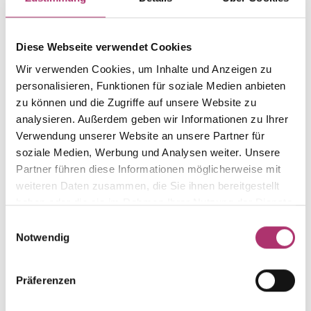
Gewicht
Laufnummer
-
1.10.221.GG.585.0.0
Diese Webseite verwendet Cookies
EAN
Alternativ
9010595692079
-
Wir verwenden Cookies, um Inhalte und Anzeigen zu
personalisieren, Funktionen für soziale Medien anbieten
Feingehalt
Farbe
585
Gelbgold
zu können und die Zugriffe auf unsere Website zu
analysieren. Außerdem geben wir Informationen zu Ihrer
Größe
Steinfarbe
Verwendung unserer Website an unsere Partner für
-
-
soziale Medien, Werbung und Analysen weiter. Unsere
Steinart
Stein
Partner führen diese Informationen möglicherweise mit
-
-
weiteren Daten zusammen, die Sie ihnen bereitgestellt
haben oder die sie im Rahmen Ihrer Nutzung der Dienste
gesammelt haben.
Einwilligungsauswahl
Notwendig
Weitere Stücke aus dieser Kollektion entdecken.
Präferenzen