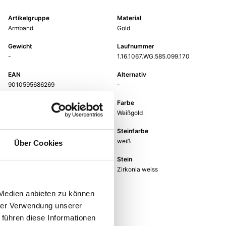
Artikelgruppe
Material
Armband
Gold
Gewicht
Laufnummer
-
1.16.1067.WG.585.099.170
EAN
Alternativ
9010595686269
-
Feingehalt
Farbe
585
Weißgold
Länge
Steinfarbe
17 cm
weiß
Über Cookies
Steinart
Stein
Zirkonia
Zirkonia weiss
 Medien anbieten zu können
hrer Verwendung unserer
 führen diese Informationen