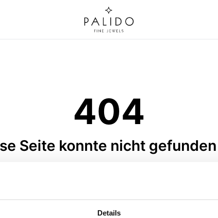
404
se Seite konnte nicht gefunde
ravurplatte · C308-023
Anhänger Buchstabe · C3
 Gold · Gravurplatte · Gelbgold
Elements Gold · Anhänger Buc
585 · rund · 10mm
Gelbgold 585 · 6 mm
UVP
:
€ 178,00
UVP
:
€ 99,00
Details