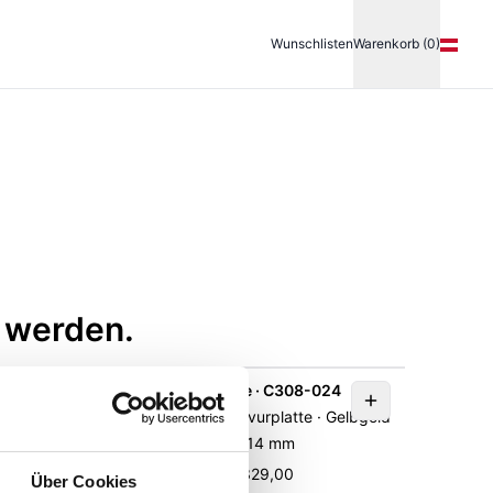
Wunschlisten
Warenkorb (0)
n werden.
20-A
Gravurplatte · C308-024
hstabe ·
Elements Gold · Gravurplatte · Gelbgold
585 · 14 mm
UVP
:
€ 329,00
Über Cookies