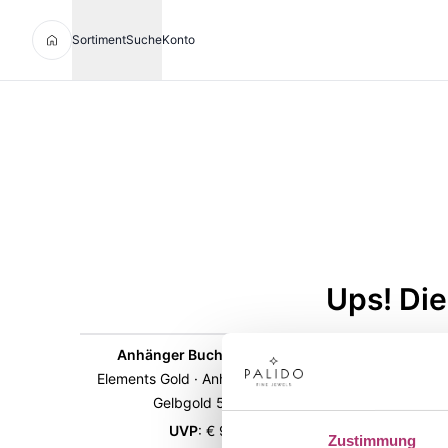
Sortiment
Suche
Konto
Ups! Die
Anhänger Buchstabe · C320-M
G
Elements Gold · Anhänger Buchstabe ·
Elements
Gelbgold 585 · 6 mm
UVP
:
€ 99,00
Zustimmung