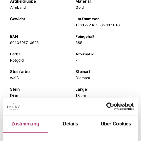
Artikelgruppe
Material
Armband
Gold
Gewicht
Laufnummer
-
1.16.1272.RG.585.017.018
EAN
Feingehalt
9010595718625
585
Farbe
Alternativ
Rotgold
-
Steinfarbe
Steinart
weiß
Diamant
Stein
Länge
Diam.
18 cm
Zustimmung
Details
Über Cookies
Die passenden Stücke