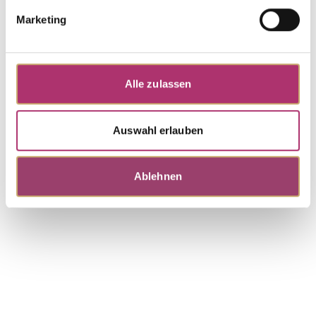
0,05ct H/SI · 18 cm
Marketing
UVP
:
€ 459,00
Armband · K11648G
Alle zulassen
First Love · Armband · Gelbgold 585 · Diamant
0,06ct H/SI · 18 cm
Auswahl erlauben
UVP
:
€ 459,00
Ablehnen
Weitere Stücke entdecken.