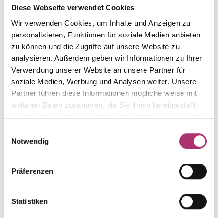
Diese Webseite verwendet Cookies
aus der Kollektion.
Wir verwenden Cookies, um Inhalte und Anzeigen zu
personalisieren, Funktionen für soziale Medien anbieten
zu können und die Zugriffe auf unsere Website zu
analysieren. Außerdem geben wir Informationen zu Ihrer
Collier · K11647
Verwendung unserer Website an unsere Partner für
First Love · Collier · Weißgold 585 · Diamant 0,05ct
soziale Medien, Werbung und Analysen weiter. Unsere
H/SI · 42 cm
Partner führen diese Informationen möglicherweise mit
UVP
:
€ 694,00
weiteren Daten zusammen, die Sie ihnen bereitgestellt
haben oder die sie im Rahmen Ihrer Nutzung der Dienste
gesammelt haben.
Einwilligungsauswahl
Ohrstecker · K11649
Notwendig
First Love · Ohrschmuck · Weißgold 585 · Diamant
0,09ct H/SI
Präferenzen
UVP
:
€ 494,00
Statistiken
Armband · K11648
First Love · Armband · Weißgold 585 · Diamant