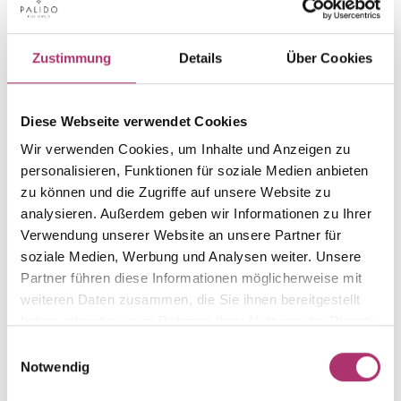
Gravurplatte · C308-023
Elements Gold · Gravurplatte · Gelbgold 585 ·
Zustimmung
Details
Über Cookies
rund · 10mm
UVP
:
€ 182,00
Diese Webseite verwendet Cookies
Anhänger Buchstabe · C320-A
Wir verwenden Cookies, um Inhalte und Anzeigen zu
Elements Gold · Anhänger Buchstabe ·
personalisieren, Funktionen für soziale Medien anbieten
Gelbgold 585 · 6 mm
zu können und die Zugriffe auf unsere Website zu
UVP
:
€ 99,00
analysieren. Außerdem geben wir Informationen zu Ihrer
Verwendung unserer Website an unsere Partner für
soziale Medien, Werbung und Analysen weiter. Unsere
Gravurplatte · C308-024
Partner führen diese Informationen möglicherweise mit
Elements Gold · Gravurplatte · Gelbgold 585 ·
weiteren Daten zusammen, die Sie ihnen bereitgestellt
14 mm
haben oder die sie im Rahmen Ihrer Nutzung der Dienste
UVP
:
€ 339,00
gesammelt haben.
Einwilligungsauswahl
Notwendig