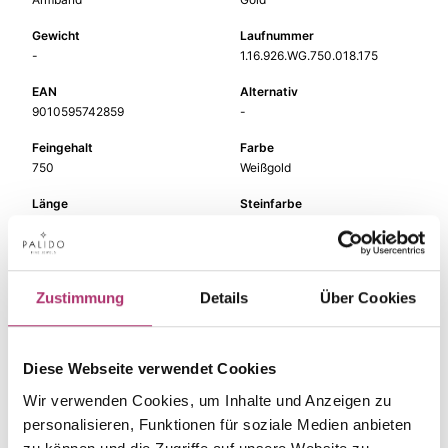
Gewicht
Laufnummer
-
1.16.926.WG.750.018.175
EAN
Alternativ
9010595742859
-
Feingehalt
Farbe
750
Weißgold
Länge
Steinfarbe
17,5cm
weiß
Steinart
Stein
Diamant
Brill.
Zustimmung
Details
Über Cookies
Diese Webseite verwendet Cookies
Die passenden Stücke
Wir verwenden Cookies, um Inhalte und Anzeigen zu
personalisieren, Funktionen für soziale Medien anbieten