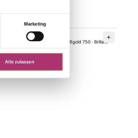
Marketing
Anhänger · S3157
Brillant
Joy · Anhänger · Weißgold 750 · Brillant
0,13ct H/SI
UVP
:
€ 799,00
Alle zulassen