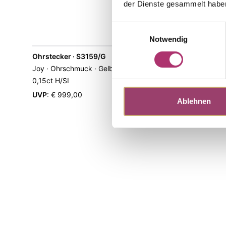
der Dienste gesammelt habe
Einwilligungsauswahl
Notwendig
Ohrstecker · S3159/G
Ohrstecker
Joy · Ohrschmuck · Gelbgold 750 · Brillant
Enjoy· Ohrs
0,15ct H/SI
0,14ct H/SI
UVP
:
€ 999,00
UVP
:
€ 999
Ablehnen