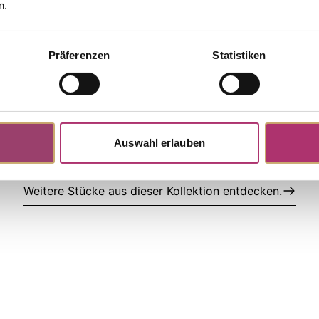
Kollektion.
n.
Präferenzen
Statistiken
 · S3159
Ohrstecker · S3159/R
Nicht auf Lager
tecker · Weißgold 750 · Brillant
Joy · Ohrschmuck · Rotgold 750 · 
0,15ct H/SI
,00
Auswahl erlauben
Weitere Stücke aus dieser Kollektion entdecken.