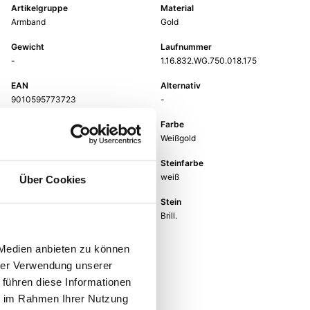
Artikelgruppe
Material
Armband
Gold
Gewicht
Laufnummer
-
1.16.832.WG.750.018.175
EAN
Alternativ
9010595773723
-
Feingehalt
Farbe
750
Weißgold
Länge
Steinfarbe
17,5cm
weiß
Über Cookies
Steinart
Stein
Diamant
Brill.
 Medien anbieten zu können
hrer Verwendung unserer
 führen diese Informationen
ie im Rahmen Ihrer Nutzung