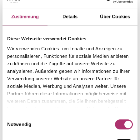
PRODUKTINFORMATIONEN
PRODUKTBESCHREIBUNG
Zustimmung
Details
Über Cookies
Artikelgruppe
Material
Armband
Gold
Diese Webseite verwendet Cookies
Gewicht
Laufnummer
-
1.16.1195.RG.750.018.018
Wir verwenden Cookies, um Inhalte und Anzeigen zu
personalisieren, Funktionen für soziale Medien anbieten
EAN
Alternativ
9010595714115
-
zu können und die Zugriffe auf unsere Website zu
analysieren. Außerdem geben wir Informationen zu Ihrer
Feingehalt
Farbe
Verwendung unserer Website an unsere Partner für
750
Rotgold
soziale Medien, Werbung und Analysen weiter. Unsere
Länge
Steinfarbe
Partner führen diese Informationen möglicherweise mit
18 cm
weiß
weiteren Daten zusammen, die Sie ihnen bereitgestellt
haben oder die sie im Rahmen Ihrer Nutzung der Dienste
Steinart
Stein
Diamant
Brill.
gesammelt haben.
Einwilligungsauswahl
Notwendig