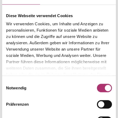
Gewicht
Laufnummer
-
1.16.1204.WG.750.018.170
Diese Webseite verwendet Cookies
Wir verwenden Cookies, um Inhalte und Anzeigen zu
EAN
Alternativ
9010595685712
-
personalisieren, Funktionen für soziale Medien anbieten
zu können und die Zugriffe auf unsere Website zu
Feingehalt
Farbe
analysieren. Außerdem geben wir Informationen zu Ihrer
750
Weißgold
Verwendung unserer Website an unsere Partner für
Länge
Steinfarbe
soziale Medien, Werbung und Analysen weiter. Unsere
17 cm
weiß
Partner führen diese Informationen möglicherweise mit
weiteren Daten zusammen, die Sie ihnen bereitgestellt
Steinart
Stein
Diamant
Brill.
haben oder die sie im Rahmen Ihrer Nutzung der Dienste
gesammelt haben.
Einwilligungsauswahl
Notwendig
Präferenzen