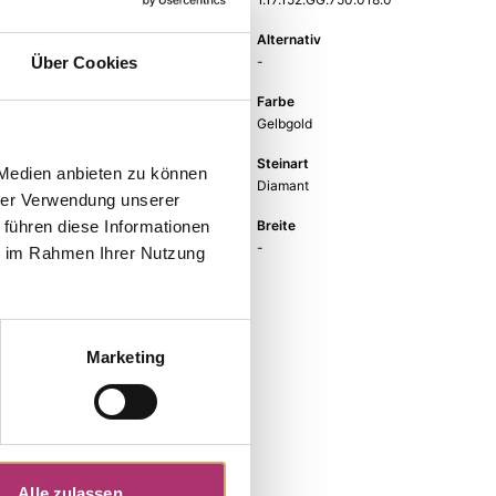
EAN
Alternativ
9010595770777
-
Über Cookies
Feingehalt
Farbe
750
Gelbgold
Steinfarbe
Steinart
 Medien anbieten zu können
weiß
Diamant
hrer Verwendung unserer
Stein
Breite
 führen diese Informationen
Brill.
-
ie im Rahmen Ihrer Nutzung
Marketing
Alle zulassen