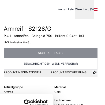
Wunschlisten
Warenkorb (0)
Armreif · S2128/G
P.O1 · Armreifen · Gelbgold 750 · Brillant 0,94ct H/SI
UVP inklusive MwSt.
NICHT AUF LAGER
BENACHRICHTIGEN, WENN VERFÜGBAR
PRODUKTINFORMATIONEN
PRODUKTBESCHREIBUNG
Artikelgruppe
Material
Armreif
Gold
Gewicht
Laufnummer
-
1.17.152.GG.750.018.0