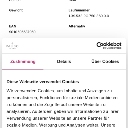
Gewicht
Laufnummer
-
1.39.533.RG.750.360.0.0
EAN
Alternativ
9010595687969
-
Feingehalt
Farbe
750
Rotgold
Steinfarbe
Steinart
Zustimmung
Details
Über Cookies
blau
Farbstein
Stein
Größe
Topas LB
-
Diese Webseite verwendet Cookies
Wir verwenden Cookies, um Inhalte und Anzeigen zu
personalisieren, Funktionen für soziale Medien anbieten
zu können und die Zugriffe auf unsere Website zu
analysieren. Außerdem geben wir Informationen zu Ihrer
Die passenden Stücke
Verwendung unserer Website an unsere Partner für
soziale Medien, Werbung und Analysen weiter. Unsere