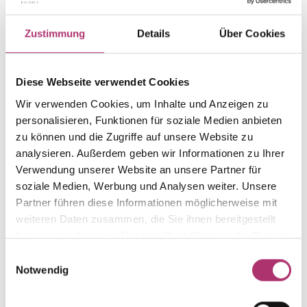
Artikelgruppe
Material
Collier
Gold
Zustimmung
Details
Über Cookies
Gewicht
Laufnummer
-
1.30.823.GG.585.099.044.0
EAN
Alternativ
Diese Webseite verwendet Cookies
9010595799686
-
Wir verwenden Cookies, um Inhalte und Anzeigen zu
Feingehalt
Farbe
personalisieren, Funktionen für soziale Medien anbieten
585
Gelbgold
zu können und die Zugriffe auf unsere Website zu
analysieren. Außerdem geben wir Informationen zu Ihrer
Länge
Steinfarbe
Verwendung unserer Website an unsere Partner für
44 cm
weiß
soziale Medien, Werbung und Analysen weiter. Unsere
Steinart
Stein
Partner führen diese Informationen möglicherweise mit
Zirkonia
Zirkonia weiss
weiteren Daten zusammen, die Sie ihnen bereitgestellt
Breite
haben oder die sie im Rahmen Ihrer Nutzung der Dienste
-
gesammelt haben.
Einwilligungsauswahl
Notwendig