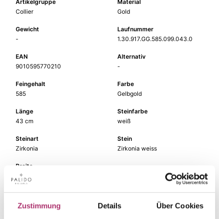
Artikelgruppe
Material
Collier
Gold
Gewicht
Laufnummer
-
1.30.917.GG.585.099.043.0
EAN
Alternativ
9010595770210
-
Feingehalt
Farbe
585
Gelbgold
Länge
Steinfarbe
43 cm
weiß
Steinart
Stein
Zirkonia
Zirkonia weiss
Breite
-
Zustimmung
Details
Über Cookies