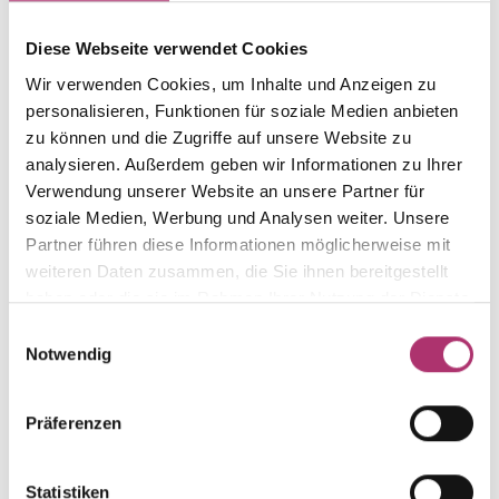
Die passenden Stücke
Diese Webseite verwendet Cookies
aus der Kollektion.
Wir verwenden Cookies, um Inhalte und Anzeigen zu
personalisieren, Funktionen für soziale Medien anbieten
zu können und die Zugriffe auf unsere Website zu
analysieren. Außerdem geben wir Informationen zu Ihrer
Verwendung unserer Website an unsere Partner für
Armband · K11260G
soziale Medien, Werbung und Analysen weiter. Unsere
Goldene Augenblicke · Armband · Gelbgold 585 ·
Partner führen diese Informationen möglicherweise mit
Zirkonia weiss · 17,5cm
weiteren Daten zusammen, die Sie ihnen bereitgestellt
haben oder die sie im Rahmen Ihrer Nutzung der Dienste
UVP
:
€ 348,00
gesammelt haben.
Einwilligungsauswahl
Notwendig
Armband · K11260
Goldene Augenblicke · Armband · Weißgold 585 ·
Präferenzen
Zirkonia weiss · 17,5cm
UVP
:
€ 348,00
Statistiken