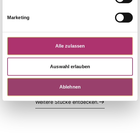
Collier · K11259
Goldene Augenblicke · Collier · Weißgold 585 ·
Marketing
Zirkonia weiss · 43cm
UVP
:
€ 513,00
Alle zulassen
Armband · K11260R
Palido Fashion · Armband · Rotgold 585 · Zirkonia
Auswahl erlauben
weiss · 17,5cm
UVP
:
€ 348,00
Ablehnen
Weitere Stücke entdecken.