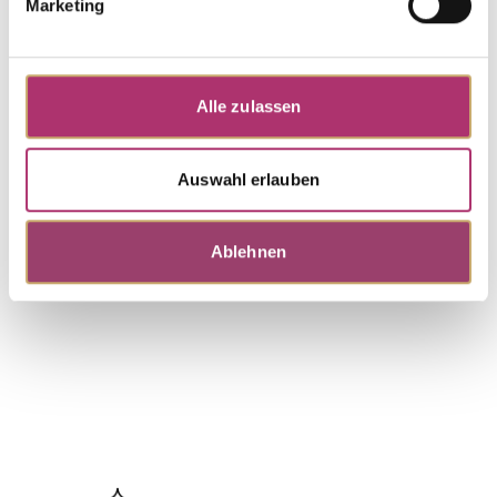
Marketing
Ohrstecker · K11655
First Love · Ohrschmuck · Weißgold 585 · Brillant
Alle zulassen
0,06ct H/SI
UVP
:
€ 310,00
Auswahl erlauben
Weitere Stücke entdecken.
Ablehnen