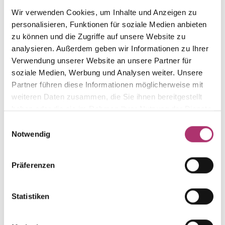
Wir verwenden Cookies, um Inhalte und Anzeigen zu
personalisieren, Funktionen für soziale Medien anbieten
zu können und die Zugriffe auf unsere Website zu
Die passenden Stücke
analysieren. Außerdem geben wir Informationen zu Ihrer
Verwendung unserer Website an unsere Partner für
aus der Kollektion.
soziale Medien, Werbung und Analysen weiter. Unsere
Partner führen diese Informationen möglicherweise mit
weiteren Daten zusammen, die Sie ihnen bereitgestellt
haben oder die sie im Rahmen Ihrer Nutzung der Dienste
gesammelt haben.
Einwilligungsauswahl
Ohrstecker · K11655G
Notwendig
First Love · Ohrschmuck · Gelbgold 585 · Brillant
0,06ct H/SI
Präferenzen
UVP
:
€ 301,00
Statistiken
Collier · K11654G
Nicht auf Lager
First Love · Collier · Gelbgold 585 · Brillant 0,03ct
H/SI · 42 cm