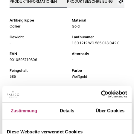
PRODUKTINFORMATIONEN
PRODUKTBESCHREIBUNG
Artikelgruppe
Material
Collier
Gold
Gewicht
Laufnummer
-
1.30.1212.WG.585.018.042.0
EAN
Alternativ
9010595719806
-
Feingehalt
Farbe
585
Weißgold
Länge
Steinfarbe
42 cm
weiß
Steinart
Stein
Diamant
Brill.
Zustimmung
Details
Über Cookies
Breite
-
Diese Webseite verwendet Cookies