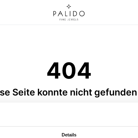
404
se Seite konnte nicht gefunde
ravurplatte · C308-023
Anhänger Buchstabe · C3
 Gold · Gravurplatte · Gelbgold
Elements Gold · Anhänger Buc
585 · rund · 10mm
Gelbgold 585 · 6 mm
UVP
:
€ 182,00
UVP
:
€ 99,00
Details