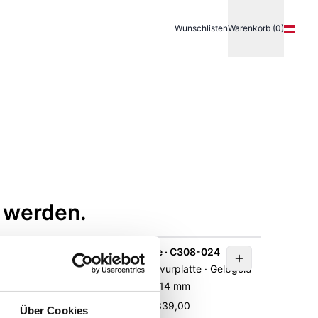
Wunschlisten
Warenkorb (0)
n werden.
20-A
Gravurplatte · C308-024
hstabe ·
Elements Gold · Gravurplatte · Gelbgold
585 · 14 mm
UVP
:
€ 339,00
Über Cookies