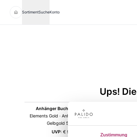
Sortiment
Suche
Konto
Ups! Die
Anhänger Buchstabe · C320-M
G
Elements Gold · Anhänger Buchstabe ·
Elements
Gelbgold 585 · 6 mm
UVP
:
€ 99,00
Zustimmung