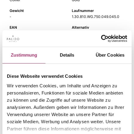
Gewicht
Laufnummer
-
1.30.810.WG.750.049.045.0
EAN
Alternativ
9010595656415
-
Feingehalt
Farbe
750
Weißgold
Zustimmung
Details
Über Cookies
Steinfarbe
Steinart
rot
Farbstein
Diese Webseite verwendet Cookies
Stein
Länge
Rhodolit
45 cm
Wir verwenden Cookies, um Inhalte und Anzeigen zu
personalisieren, Funktionen für soziale Medien anbieten
Breite
zu können und die Zugriffe auf unsere Website zu
-
analysieren. Außerdem geben wir Informationen zu Ihrer
Verwendung unserer Website an unsere Partner für
soziale Medien, Werbung und Analysen weiter. Unsere
Partner führen diese Informationen möglicherweise mit