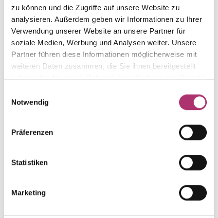
Die passenden Stücke
zu können und die Zugriffe auf unsere Website zu
analysieren. Außerdem geben wir Informationen zu Ihrer
aus der Kollektion.
Verwendung unserer Website an unsere Partner für
soziale Medien, Werbung und Analysen weiter. Unsere
Partner führen diese Informationen möglicherweise mit
weiteren Daten zusammen, die Sie ihnen bereitgestellt
haben oder die sie im Rahmen Ihrer Nutzung der Dienste
Ring · S4971
Nicht auf Lager
gesammelt haben.
Einwilligungsauswahl
My Diary · Ring · Weißgold 750
Notwendig
Ring · S4972
Nicht auf Lager
Präferenzen
My Diary · Ring · Weißgold 750 · Brillant 0,07ct H/SI
Statistiken
Ring · S4972R
Nicht auf Lager
My Diary · Ring · Rotgold 750 · Brillant 0,07ct H/SI
Marketing