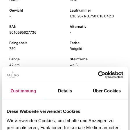
Gewicht
Laufnummer
-
1.30.957.RG.750.018.042.0
EAN
Alternativ
9010595627736
-
Feingehalt
Farbe
750
Rotgold
Länge
Steinfarbe
42 cm
weiß
Steinart
Stein
Diamant
Brill.
Zustimmung
Details
Über Cookies
Breite
-
Diese Webseite verwendet Cookies
Wir verwenden Cookies, um Inhalte und Anzeigen zu
personalisieren, Funktionen für soziale Medien anbieten