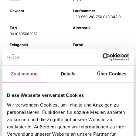
Gewicht
Laufnummer
-
1.30.950.WG.750.018.042.0
EAN
Alternativ
9010595682957
-
Feingehalt
Farbe
750
Weißgold
Länge
Breite
42 cm
-
Zustimmung
Details
Über Cookies
Steinfarbe
Steinart
weiß
Diamant
Diese Webseite verwendet Cookies
Stein
Brill.
Wir verwenden Cookies, um Inhalte und Anzeigen zu
personalisieren, Funktionen für soziale Medien anbieten
zu können und die Zugriffe auf unsere Website zu
analysieren. Außerdem geben wir Informationen zu Ihrer
Verwendung unserer Website an unsere Partner für