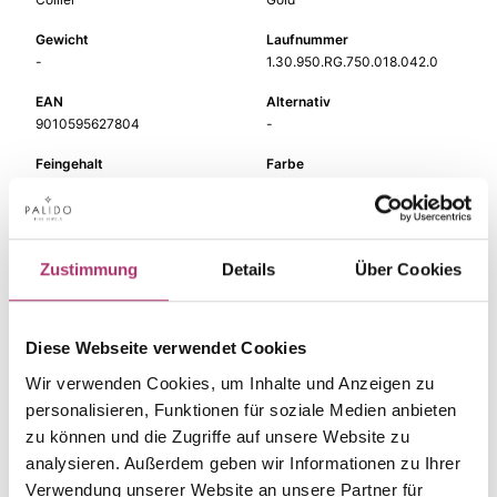
Gewicht
Laufnummer
-
1.30.950.RG.750.018.042.0
EAN
Alternativ
9010595627804
-
Feingehalt
Farbe
750
Rotgold
Länge
Steinfarbe
42 cm
weiß
Zustimmung
Details
Über Cookies
Steinart
Stein
Diamant
Brill.
Diese Webseite verwendet Cookies
Breite
-
Wir verwenden Cookies, um Inhalte und Anzeigen zu
personalisieren, Funktionen für soziale Medien anbieten
zu können und die Zugriffe auf unsere Website zu
analysieren. Außerdem geben wir Informationen zu Ihrer
Verwendung unserer Website an unsere Partner für