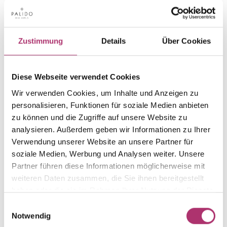
PRODUKTINFORMATIONEN
PRODUKTBESCHREIBUNG
Artikelgruppe
Material
Zustimmung
Details
Über Cookies
Collier
Gold
Gewicht
Laufnummer
-
1.30.945.RG.750.018.139.0
Diese Webseite verwendet Cookies
EAN
Alternativ
Wir verwenden Cookies, um Inhalte und Anzeigen zu
9010595626609
-
personalisieren, Funktionen für soziale Medien anbieten
zu können und die Zugriffe auf unsere Website zu
Feingehalt
Farbe
analysieren. Außerdem geben wir Informationen zu Ihrer
750
Rotgold
Verwendung unserer Website an unsere Partner für
Länge
Steinfarbe
soziale Medien, Werbung und Analysen weiter. Unsere
39 cm
weiß
Partner führen diese Informationen möglicherweise mit
Steinart
Stein
weiteren Daten zusammen, die Sie ihnen bereitgestellt
Diamant
Brill.
haben oder die sie im Rahmen Ihrer Nutzung der Dienste
gesammelt haben.
Breite
Einwilligungsauswahl
-
Notwendig