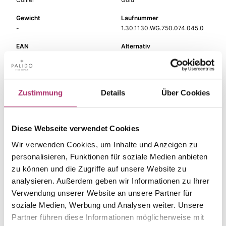
Gewicht
Laufnummer
-
1.30.1130.WG.750.074.045.0
EAN
Alternativ
9010595686665
-
Feingehalt
Farbe
750
Weißgold
Zustimmung
Details
Über Cookies
Länge
Steinfarbe
45 cm
grün
Diese Webseite verwendet Cookies
Steinart
Stein
Farbstein
Turmalin grün
Wir verwenden Cookies, um Inhalte und Anzeigen zu
personalisieren, Funktionen für soziale Medien anbieten
Breite
zu können und die Zugriffe auf unsere Website zu
-
analysieren. Außerdem geben wir Informationen zu Ihrer
Verwendung unserer Website an unsere Partner für
soziale Medien, Werbung und Analysen weiter. Unsere
Partner führen diese Informationen möglicherweise mit