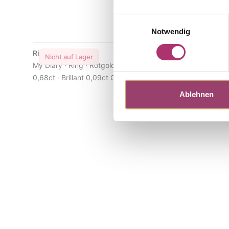
Einwilligungsauswahl
Notwendig
Ring · S5255R
Ohrstecker
Nicht auf Lager
Nicht au
My Diary · Ring · Rotgold 750 · Turmalin rosa
My Diary · 
0,68ct · Brillant 0,09ct G/VS
Turmalin ros
Ablehnen