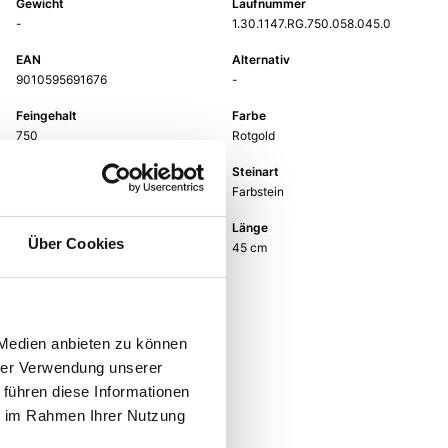
Gewicht
Laufnummer
-
1.30.1147.RG.750.058.045.0
EAN
Alternativ
9010595691676
-
Feingehalt
Farbe
750
Rotgold
Steinfarbe
Steinart
rosa
Farbstein
Stein
Länge
Über Cookies
Turmalin rosa
45 cm
Breite
-
 Medien anbieten zu können
hrer Verwendung unserer
 führen diese Informationen
ie im Rahmen Ihrer Nutzung