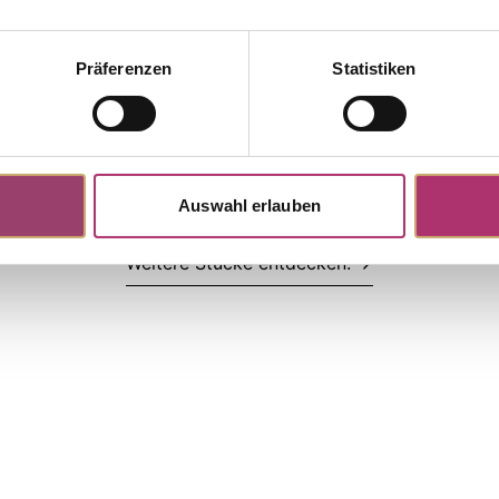
Präferenzen
Statistiken
 · S5256R
f Lager
Ohrschmuck · Rotgold 750 ·
a 1,26ct · Brillant 0,17ct G/VS
Auswahl erlauben
Weitere Stücke entdecken.