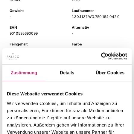
Gewicht
Laufnummer
-
1.30.1137.WG.750.154.042.0
EAN
Alternativ
9010595690099
-
Feingehalt
Farbe
750
Weißgold
Steinfarbe
Steinart
gelb
Farbstein
Zustimmung
Details
Über Cookies
Stein
Breite
Saphir gelb
-
Diese Webseite verwendet Cookies
Länge
42 cm
Wir verwenden Cookies, um Inhalte und Anzeigen zu
personalisieren, Funktionen für soziale Medien anbieten
zu können und die Zugriffe auf unsere Website zu
analysieren. Außerdem geben wir Informationen zu Ihrer
Verwendung unserer Website an unsere Partner für