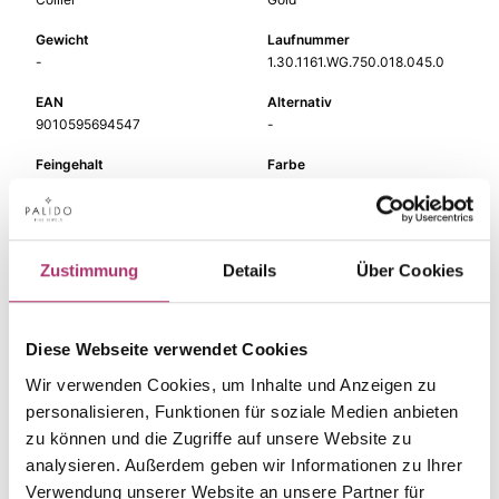
Gewicht
Laufnummer
-
1.30.1161.WG.750.018.045.0
EAN
Alternativ
9010595694547
-
Feingehalt
Farbe
750
Weißgold
Länge
Breite
45 cm
-
Zustimmung
Details
Über Cookies
Steinfarbe
Steinart
weiß
Diamant
Diese Webseite verwendet Cookies
Stein
Brill.
Wir verwenden Cookies, um Inhalte und Anzeigen zu
personalisieren, Funktionen für soziale Medien anbieten
zu können und die Zugriffe auf unsere Website zu
analysieren. Außerdem geben wir Informationen zu Ihrer
Verwendung unserer Website an unsere Partner für