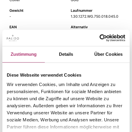
Gewicht
Laufnummer
-
1.30.1272.WG.750.018.045.0
EAN
Alternativ
9010595746581
-
Feingehalt
Farbe
750
Weißgold
Zustimmung
Details
Über Cookies
Länge
Breite
45 cm
-
Diese Webseite verwendet Cookies
Steinfarbe
Steinart
weiß
Diamant
Wir verwenden Cookies, um Inhalte und Anzeigen zu
personalisieren, Funktionen für soziale Medien anbieten
Stein
zu können und die Zugriffe auf unsere Website zu
Brill.
analysieren. Außerdem geben wir Informationen zu Ihrer
Verwendung unserer Website an unsere Partner für
soziale Medien, Werbung und Analysen weiter. Unsere
Partner führen diese Informationen möglicherweise mit