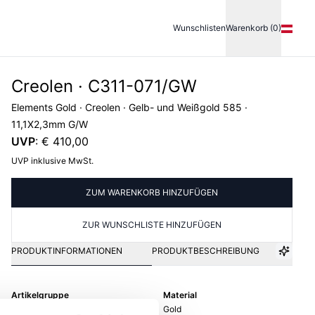
Wunschlisten
Warenkorb (0)
Creolen · C311-071/GW
Elements Gold · Creolen · Gelb- und Weißgold 585 ·
11,1X2,3mm G/W
UVP
:
€ 410,00
UVP inklusive MwSt.
ZUM WARENKORB HINZUFÜGEN
ZUR WUNSCHLISTE HINZUFÜGEN
PRODUKTINFORMATIONEN
PRODUKTBESCHREIBUNG
Artikelgruppe
Material
Creolen
Gold