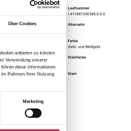
Gewicht
Laufnummer
-
1.41.1667.GW.585.0.0.0
Über Cookies
EAN
Alternativ
9010595790973
-
Feingehalt
Farbe
585
Gelb- und Weißgold
 Medien anbieten zu können
Größe
Steinfarbe
hrer Verwendung unserer
-
-
 führen diese Informationen
Steinart
Stein
ie im Rahmen Ihrer Nutzung
-
-
Marketing