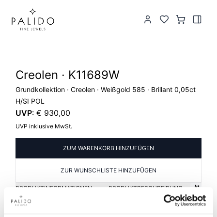
Creolen · K11689W
Grundkollektion · Creolen · Weißgold 585 · Brillant 0,05ct
H/SI POL
UVP
:
€ 930,00
UVP inklusive MwSt.
ZUM WARENKORB HINZUFÜGEN
ZUR WUNSCHLISTE HINZUFÜGEN
PRODUKTINFORMATIONEN
PRODUKTBESCHREIBUNG