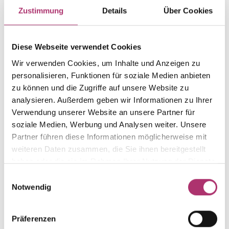
Artikelgruppe
Material
Zustimmung
Details
Über Cookies
Creolen
Gold
Gewicht
Laufnummer
-
1.41.1897.WG.585.018.0.1
Diese Webseite verwendet Cookies
EAN
Alternativ
Wir verwenden Cookies, um Inhalte und Anzeigen zu
9010595765254
-
personalisieren, Funktionen für soziale Medien anbieten
zu können und die Zugriffe auf unsere Website zu
Feingehalt
Farbe
585
Weißgold
analysieren. Außerdem geben wir Informationen zu Ihrer
Verwendung unserer Website an unsere Partner für
Steinfarbe
Steinart
soziale Medien, Werbung und Analysen weiter. Unsere
weiß
Diamant
Partner führen diese Informationen möglicherweise mit
Stein
Größe
weiteren Daten zusammen, die Sie ihnen bereitgestellt
Brill.
-
haben oder die sie im Rahmen Ihrer Nutzung der Dienste
gesammelt haben.
Einwilligungsauswahl
Notwendig
Weitere Stücke entdecken.
Präferenzen