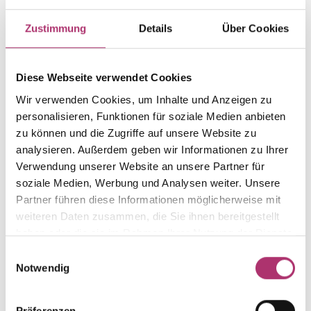
Zustimmung
Details
Über Cookies
Artikelgruppe
Material
Creolen
Gold
Gewicht
Laufnummer
Diese Webseite verwendet Cookies
-
1.41.1080.RG.750.018.0.0
Wir verwenden Cookies, um Inhalte und Anzeigen zu
EAN
Alternativ
personalisieren, Funktionen für soziale Medien anbieten
9010595612794
-
zu können und die Zugriffe auf unsere Website zu
Feingehalt
Farbe
analysieren. Außerdem geben wir Informationen zu Ihrer
750
Rotgold
Verwendung unserer Website an unsere Partner für
soziale Medien, Werbung und Analysen weiter. Unsere
Größe
Steinfarbe
Partner führen diese Informationen möglicherweise mit
-
weiß
weiteren Daten zusammen, die Sie ihnen bereitgestellt
Steinart
Stein
haben oder die sie im Rahmen Ihrer Nutzung der Dienste
Diamant
Brill.
gesammelt haben.
Einwilligungsauswahl
Notwendig
Präferenzen