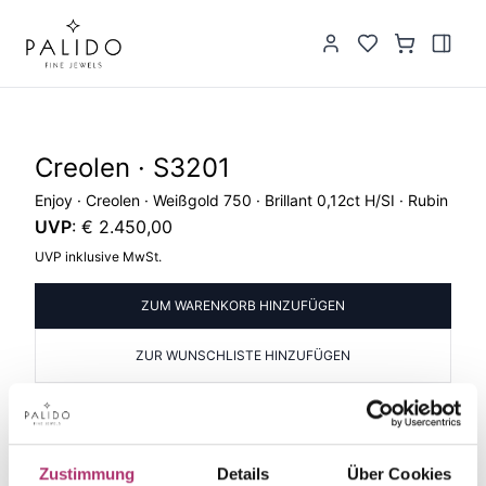
Creolen · S3201
Enjoy · Creolen · Weißgold 750 · Brillant 0,12ct H/SI · Rubin
UVP
:
€ 2.450,00
UVP inklusive MwSt.
ZUM WARENKORB HINZUFÜGEN
ZUR WUNSCHLISTE HINZUFÜGEN
PRODUKTINFORMATIONEN
PRODUKTBESCHREIBUNG
Artikelgruppe
Material
Zustimmung
Details
Über Cookies
Creolen
Gold