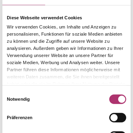
Gewicht
Laufnummer
-
1.41.1842.WG.750.052.0.0
Diese Webseite verwendet Cookies
Wir verwenden Cookies, um Inhalte und Anzeigen zu
EAN
Feingehalt
9010595554100
750
personalisieren, Funktionen für soziale Medien anbieten
zu können und die Zugriffe auf unsere Website zu
Farbe
Steinfarbe
analysieren. Außerdem geben wir Informationen zu Ihrer
Weißgold
rot
Verwendung unserer Website an unsere Partner für
Steinart
Stein
soziale Medien, Werbung und Analysen weiter. Unsere
Farbstein
Rubin
Partner führen diese Informationen möglicherweise mit
weiteren Daten zusammen, die Sie ihnen bereitgestellt
Größe
Alternativ
-
-
haben oder die sie im Rahmen Ihrer Nutzung der Dienste
gesammelt haben.
Einwilligungsauswahl
Notwendig
Präferenzen