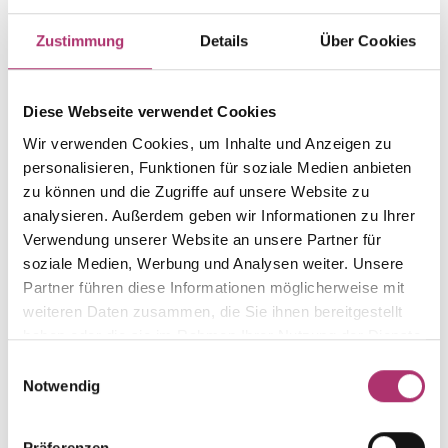
Zustimmung
Details
Über Cookies
Artikelgruppe
Material
Creolen
Gold
Gewicht
Laufnummer
Diese Webseite verwendet Cookies
-
1.41.2225.RG.750.018.0.0
Wir verwenden Cookies, um Inhalte und Anzeigen zu
EAN
Alternativ
personalisieren, Funktionen für soziale Medien anbieten
9010595786082
-
zu können und die Zugriffe auf unsere Website zu
Feingehalt
Farbe
analysieren. Außerdem geben wir Informationen zu Ihrer
750
Rotgold
Verwendung unserer Website an unsere Partner für
soziale Medien, Werbung und Analysen weiter. Unsere
Steinfarbe
Steinart
Partner führen diese Informationen möglicherweise mit
weiß
Diamant
weiteren Daten zusammen, die Sie ihnen bereitgestellt
Stein
Größe
haben oder die sie im Rahmen Ihrer Nutzung der Dienste
Brill.
-
gesammelt haben.
Einwilligungsauswahl
Notwendig
Präferenzen