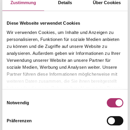
Zustimmung
Details
Über Cookies
Gewicht
Laufnummer
-
1.41.2386.GG.750.018.0.0.1
Diese Webseite verwendet Cookies
EAN
Alternativ
Wir verwenden Cookies, um Inhalte und Anzeigen zu
9010595777356
-
personalisieren, Funktionen für soziale Medien anbieten
Feingehalt
Farbe
zu können und die Zugriffe auf unsere Website zu
750
Gelbgold
analysieren. Außerdem geben wir Informationen zu Ihrer
Größe
Steinfarbe
Verwendung unserer Website an unsere Partner für
-
weiß
soziale Medien, Werbung und Analysen weiter. Unsere
Partner führen diese Informationen möglicherweise mit
Steinart
Stein
weiteren Daten zusammen, die Sie ihnen bereitgestellt
Diamant
Brill.
haben oder die sie im Rahmen Ihrer Nutzung der Dienste
gesammelt haben.
Einwilligungsauswahl
Notwendig
Weitere Stücke entdecken.
Präferenzen