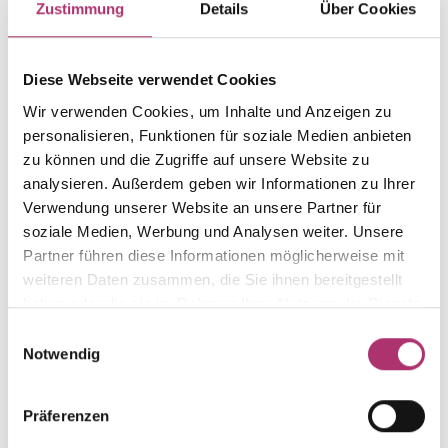
Zustimmung
Details
Über Cookies
Gewicht
Laufnummer
-
1.41.2305.WG.750.018.0.0
Diese Webseite verwendet Cookies
EAN
Alternativ
Wir verwenden Cookies, um Inhalte und Anzeigen zu
9010595805424
-
personalisieren, Funktionen für soziale Medien anbieten
Feingehalt
Farbe
zu können und die Zugriffe auf unsere Website zu
750
Weißgold
analysieren. Außerdem geben wir Informationen zu Ihrer
Steinfarbe
Steinart
Verwendung unserer Website an unsere Partner für
weiß
Diamant
soziale Medien, Werbung und Analysen weiter. Unsere
Partner führen diese Informationen möglicherweise mit
Stein
Größe
weiteren Daten zusammen, die Sie ihnen bereitgestellt
Brill.
-
haben oder die sie im Rahmen Ihrer Nutzung der Dienste
gesammelt haben.
Einwilligungsauswahl
Notwendig
Weitere Stücke entdecken.
Präferenzen