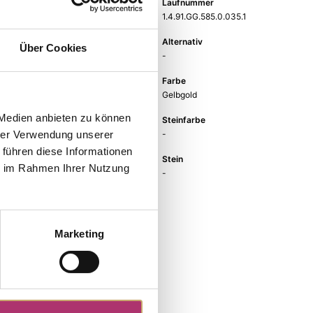
Gewicht
Laufnummer
-
1.4.91.GG.585.0.035.1
EAN
Alternativ
Über Cookies
9010595807718
-
Feingehalt
Farbe
585
Gelbgold
 Medien anbieten zu können
Größe
Steinfarbe
18 mm
-
hrer Verwendung unserer
 führen diese Informationen
Steinart
Stein
ie im Rahmen Ihrer Nutzung
-
-
Marketing