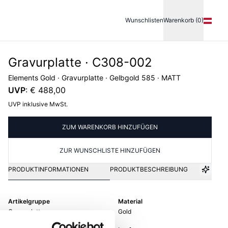
Wunschlisten
Warenkorb (0)
Gravurplatte · C308-002
Elements Gold · Gravurplatte · Gelbgold 585 · MATT
UVP
:
€ 488,00
UVP inklusive MwSt.
ZUM WARENKORB HINZUFÜGEN
ZUR WUNSCHLISTE HINZUFÜGEN
PRODUKTINFORMATIONEN
PRODUKTBESCHREIBUNG
Artikelgruppe
Material
Gravurplatte
Gold