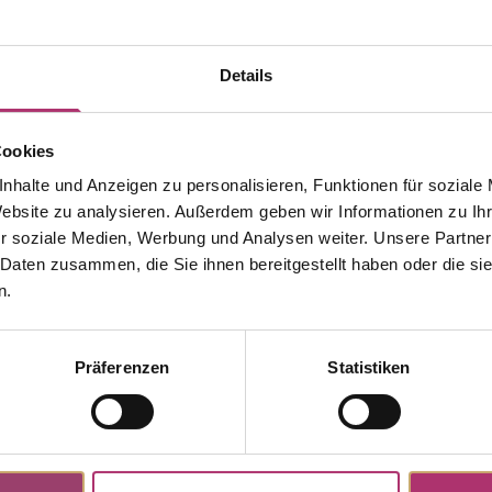
Details
Cookies
nhalte und Anzeigen zu personalisieren, Funktionen für soziale
Website zu analysieren. Außerdem geben wir Informationen zu I
r soziale Medien, Werbung und Analysen weiter. Unsere Partner
 Daten zusammen, die Sie ihnen bereitgestellt haben oder die s
n.
Weitere Stücke aus dieser Kollektion entdecken.
Präferenzen
Statistiken